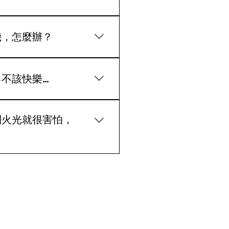
ous Trauma）的一種表現。
）會被刺激，令我們在生理上模擬
機，怎麼辦？
，覺得自己對受害者的痛苦負
影響了我的情緒，我該怎麼
建議： 設定「資訊隔離
暫時抽離：先放下手機，停止
注於當下的生活和身邊的親
該快樂...
在照顧好自己及情緒平復後，
/p/DRv18jhkzmc/
當一個人在災難中倖存下來，其他人卻
遇不幸，而自己卻安然無恙
到火光就很害怕，
彩是建立在他人的不幸之
心理狀態可能會令他們… 拒絕
局的方法 無法建立連繫，疏
者或鄰居，您的神經系統正處
運氣，而非個人的錯。 倖存
 ⁠⁠暫時減少觀看新聞畫面/ 使
超過兩週並影響日常生活，請務必尋
.be/H6bsmtWNGA0?si=Rmr-