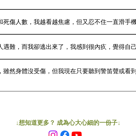
性內疚」（Empathic Guilt），也是「替代性創傷」（Vicari
看到別人受苦，大腦中的「鏡像神經元」（Mirror Neuron
和死傷人數，我越看越焦慮，但又忍不住一直滑手
能，但在面對巨大的悲劇時，這種過度的連結會令我們產生錯覺
平安是一種「不公平的特權」。 如果這種「共感性內疚」嚴重
資訊量非常大。過度暴露在災難畫面中會造成「替代性創傷」。 
易。如果您發現情緒被近日的報導嚴重影響，請嘗試以下建議： 
中午和傍晚）查看一次官方消息，其餘時間請遠離社交媒體，專
遇難，而我卻逃出來了，我感到很內疚，覺得自己不
下。 自我照顧：好好照顧自己，您不是孤單一個。 適度支援：
陷入自責的循環中。 更多資訊: https://www.instagram.com
urvivor Guilt）。 倖存者內疚Survivor Guilt，指
的內疚、自責、不配活下去的感覺。 當一個人目睹身邊的人遭
，雖然身體沒受傷，但我現在只要聽到警笛聲或看
存者可能會認為：「我不配」、「我可以做得更多」、「我的好
己的負面情緒而感到羞恥，不敢說出來，選擇沉默。 倖存的一群
的「背叛」 不斷在腦海中重演災難發生的瞬間，試圖尋找改變結
應」。這場五級大火造成了嚴重的人員傷亡和爆炸聲，作為親歷
災難面前，個人的力量是很渺小的。大多數情況下，倖存真的只是
 ⁠不要強迫自己立刻「好起來」，提醒自己出現這些感受是正常的 2.⁠
//www.instagram.com/p/DRzdnX1Exnz/
過放鬆練習，幫助自己暫時抽離，尋找平靜 4.⁠ ⁠⁠如果這些症狀持續
utu.be/sLb8DoPH5U0?si=zK9_baHckea67Zi6 https://youtu
↓想​知道更多？ 成為心大心細的一份子↓