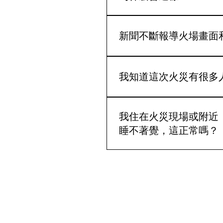
心理學上，這種情感反應屬於「共感
為什麼會有這種反應？ 當我們
新聞不斷報導火場畫面
對方的痛苦。這是一種生存本
有某種責任，或者覺得自己的
這次災難受到全港高度關注，
辦？ 這段時間，大家都不容
期」。每天只在固定時間（如
我知道這次火災有很多人
接收災難資訊，讓自己休息一
友。
再以自己能夠做到的方式支援災民，而非
您可能正在經歷 「倖存者內疚」（S
不幸離世或受重傷時，所產生
我住在火災現場或附近
時，內心產生種種的矛盾。倖
睡不著覺，這正常嗎？
上」。 許多倖存者會因為自
享受快樂，認為開心是對死者
這是非常正常的「急性壓力反
遠親友 但請記住，在巨大的
於高度戒備狀態。 建議： 1.⁠
並不是一種罪過。 了解更多: https:
用社交平台 3.⁠ ⁠⁠嘗試透
求專業協助 深呼吸練習: https://yo
FonKebjkUud-