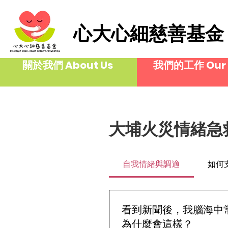
心大心細慈善基金
關於我們 About Us
我們的工作 Our 
大埔火災情緒急救
自我情緒與調適
如何
看到新聞後，我腦海中
為什麼會這樣？